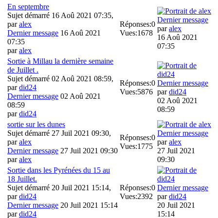
En septembre
Sujet démarré 16 Aoû 2021 07:35,
Dernier message
par
alex
Réponses:
0
par
alex
Dernier message
16 Aoû 2021
Vues:
1678
16 Aoû 2021
07:35
07:35
par
alex
Sortie à Millau la dernière semaine
de Juillet .
Sujet démarré 02 Aoû 2021 08:59,
Réponses:
0
Dernier message
par
did24
Vues:
5876
par
did24
Dernier message
02 Aoû 2021
02 Aoû 2021
08:59
08:59
par
did24
sortie sur les dunes
Sujet démarré 27 Juil 2021 09:30,
Dernier message
Réponses:
0
par
alex
par
alex
Vues:
1775
Dernier message
27 Juil 2021 09:30
27 Juil 2021
par
alex
09:30
Sortie dans les Pyrénées du 15 au
18 Juillet.
Sujet démarré 20 Juil 2021 15:14,
Réponses:
0
Dernier message
par
did24
Vues:
2392
par
did24
Dernier message
20 Juil 2021 15:14
20 Juil 2021
par
did24
15:14