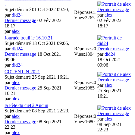
.
Sujet démarré 01 Oct 2022 09:50,
Dernier message
Réponses:
1
par
did24
par
alex
Vues:
2265
Dernier message
02 Fév 2023
02 Fév 2023
18:17
18:17
par
alex
Journée treuil le 16.10.21
Sujet démarré 18 Oct 2021 09:06,
par
did24
Réponses:
0
Dernier message
Dernier message
18 Oct 2021
Vues:
1804
par
did24
09:06
18 Oct 2021
par
did24
09:06
COTENTIN 2021
Sujet démarré 25 Sep 2021 16:21,
Dernier message
par
alex
Réponses:
0
par
alex
Dernier message
25 Sep 2021
Vues:
1965
25 Sep 2021
16:21
16:21
par
alex
la Fête du ciel à Aucun
Sujet démarré 08 Sep 2021 22:23,
Dernier message
par
alex
Réponses:
0
par
alex
Dernier message
08 Sep 2021
Vues:
1680
08 Sep 2021
22:23
22:23
par
alex