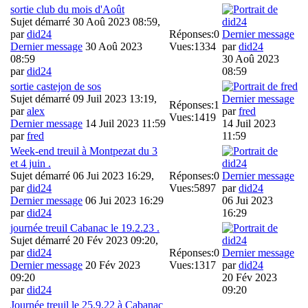
sortie club du mois d'Août
Sujet démarré 30 Aoû 2023 08:59,
par
did24
Réponses:
0
Dernier message
Dernier message
30 Aoû 2023
Vues:
1334
par
did24
08:59
30 Aoû 2023
par
did24
08:59
sortie castejon de sos
Sujet démarré 09 Juil 2023 13:19,
Dernier message
Réponses:
1
par
alex
par
fred
Vues:
1419
Dernier message
14 Juil 2023 11:59
14 Juil 2023
par
fred
11:59
Week-end treuil à Montpezat du 3
et 4 juin .
Sujet démarré 06 Jui 2023 16:29,
Réponses:
0
Dernier message
par
did24
Vues:
5897
par
did24
Dernier message
06 Jui 2023 16:29
06 Jui 2023
par
did24
16:29
journée treuil Cabanac le 19.2.23 .
Sujet démarré 20 Fév 2023 09:20,
par
did24
Réponses:
0
Dernier message
Dernier message
20 Fév 2023
Vues:
1317
par
did24
09:20
20 Fév 2023
par
did24
09:20
Journée treuil le 25.9.22 à Cabanac