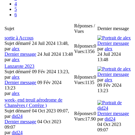
4
5
6
Réponses /
Sujet
Dernier message
Vues
sortie à Accous
Sujet démarré 24 Juil 2024 13:48,
Dernier message
Réponses:
0
par
alex
par
alex
Vues:
1356
Dernier message
24 Juil 2024 13:48
24 Juil 2024
par
alex
13:48
Lanzarote 2023
Sujet démarré 09 Fév 2024 13:23,
Dernier message
par
alex
Réponses:
0
par
alex
Dernier message
09 Fév 2024
Vues:
1135
09 Fév 2024
13:23
13:23
par
alex
week- end treuil aérodrome de
Chansèves ( Corrèze )
Sujet démarré 04 Oct 2023 09:07,
Réponses:
0
Dernier message
par
did24
Vues:
17.90
par
did24
Dernier message
04 Oct 2023
04 Oct 2023
09:07
09:07
par
did24