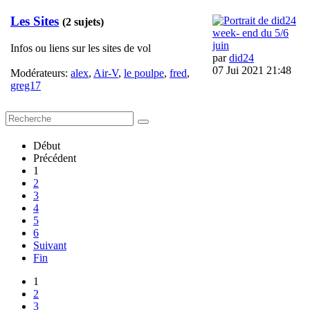
Les Sites
(2 sujets)
week- end du 5/6
juin
Infos ou liens sur les sites de vol
par
did24
07 Jui 2021 21:48
Modérateurs:
alex
,
Air-V
,
le poulpe
,
fred
,
greg17
Début
Précédent
1
2
3
4
5
6
Suivant
Fin
1
2
3