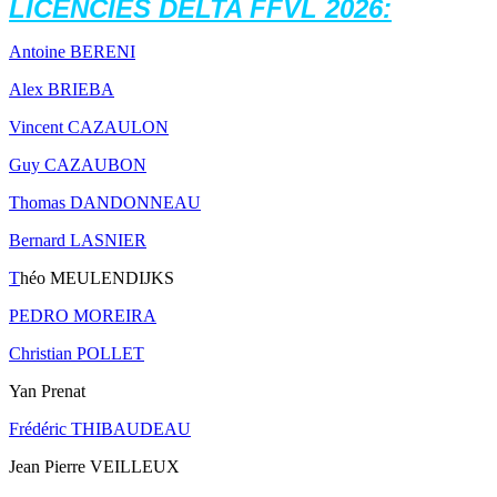
LICENCIES DELTA FFVL 2026:
Antoine BERENI
Alex BRIEBA
Vincent CAZAULON
Guy CAZAUBON
Thomas DANDONNEAU
Bernard LASNIER
T
héo MEULENDIJKS
PEDRO MOREIRA
Christian POLLET
Yan Prenat
Frédéric THIBAUDEAU
Jean Pierre VEILLEUX