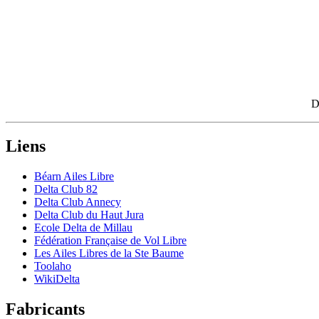
D
Liens
Béarn Ailes Libre
Delta Club 82
Delta Club Annecy
Delta Club du Haut Jura
Ecole Delta de Millau
Fédération Française de Vol Libre
Les Ailes Libres de la Ste Baume
Toolaho
WikiDelta
Fabricants