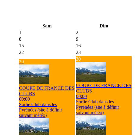
Sam
Dim
1
2
8
9
15
16
22
23
30
29
COUPE DE FRANCE DES
COUPE DE FRANCE DES
CLUBS
CLUBS
00:00
00:00
Sortie Club dans les
Sortie Club dans les
Pyrénées (site à définir
Pyrénées (site à définir
suivant météo)
suivant météo)