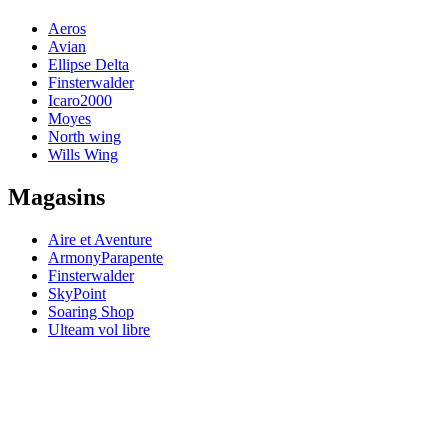
Aeros
Avian
Ellipse Delta
Finsterwalder
Icaro2000
Moyes
North wing
Wills Wing
Magasins
Aire et Aventure
ArmonyParapente
Finsterwalder
SkyPoint
Soaring Shop
Ulteam vol libre