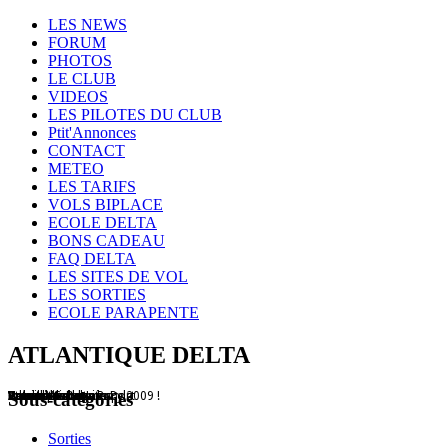
Year
Month
Year
Month
LES NEWS
FORUM
PHOTOS
LE CLUB
VIDEOS
LES PILOTES DU CLUB
Ptit'Annonces
CONTACT
METEO
LES TARIFS
VOLS BIPLACE
ECOLE DELTA
BONS CADEAU
FAQ DELTA
LES SITES DE VOL
LES SORTIES
ECOLE PARAPENTE
ATLANTIQUE DELTA
Treuil à Cabanac
Un club de copains
Lanzarote
Patrick et son Litesport
Vols sur les dunes
Hourtin
Vol sur les dunes
Compétitions
Atlantique Delta Race 2009 !
Vol en Montagne...
Vol sur la dune du Pyla
Sous-catégories
Sorties