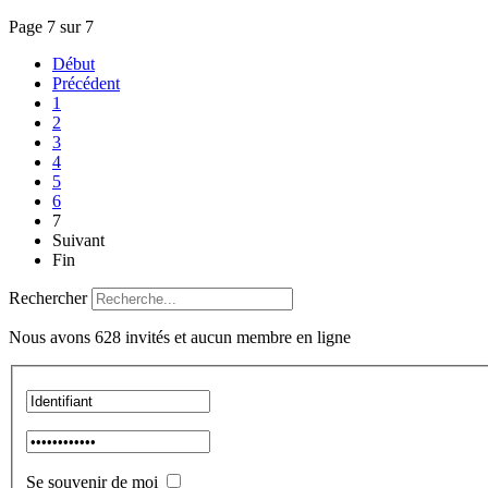
Page 7 sur 7
Début
Précédent
1
2
3
4
5
6
7
Suivant
Fin
Rechercher
Nous avons 628 invités et aucun membre en ligne
Se souvenir de moi