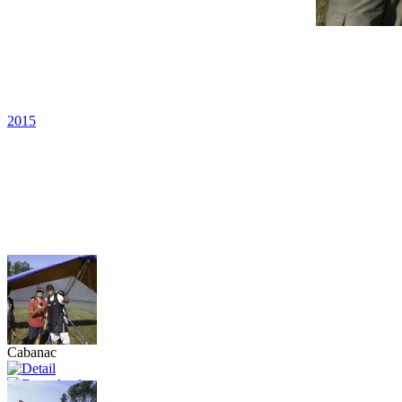
2015
Cabanac