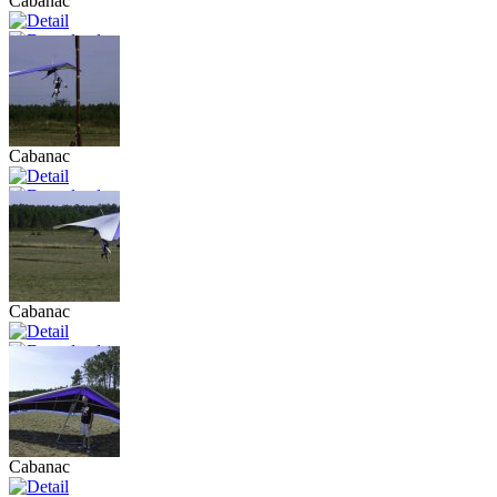
Cabanac
Cabanac
Cabanac
Cabanac