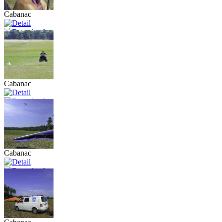
Cabanac
Cabanac
Cabanac